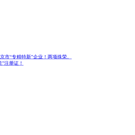
京市“专精特新”企业！两项殊荣。
统”注册证！