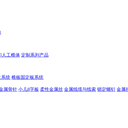
馈
印人工椎体
定制系列产品
盘系统
椎板固定板系统
金属骨针
小儿8字板
柔性金属丝
金属线缆与线索
锁定螺钉
金属