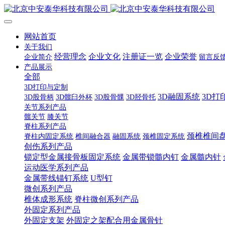
网站首页
关于我们
经营理念
企业文化
注册证一览
企业荣誉
企业简介
留言反
产品展示
全部
3D打印与定制
3D融固系统
3D打
3D股骨柄
3D髋臼外杯
3D股骨髁
3D胫骨托
关节系列产品
髋关节
膝关节
脊柱系列产品
颈椎椎间
脊柱内固定系统
椎间融合器
融固系统
颈椎固定系统
创伤系列产品
锁定型金属接骨板固定系统
金属带锁髓内钉
金属髓内针
运动医学系列产品
金属带线锚钉系统
U型钉
微创系列产品
椎体成形系统
脊柱微创系列产品
外固定系列产品
外固定支架
外固定之架配合用金属骨针