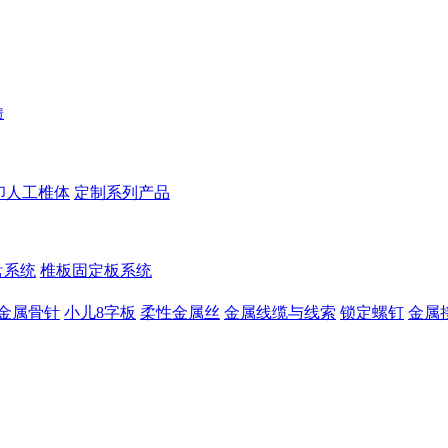
馈
印人工椎体
定制系列产品
盘系统
椎板固定板系统
金属骨针
小儿8字板
柔性金属丝
金属线缆与线索
锁定螺钉
金属