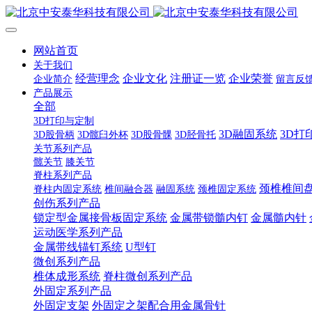
网站首页
关于我们
经营理念
企业文化
注册证一览
企业荣誉
企业简介
留言反
产品展示
全部
3D打印与定制
3D融固系统
3D打
3D股骨柄
3D髋臼外杯
3D股骨髁
3D胫骨托
关节系列产品
髋关节
膝关节
脊柱系列产品
颈椎椎间
脊柱内固定系统
椎间融合器
融固系统
颈椎固定系统
创伤系列产品
锁定型金属接骨板固定系统
金属带锁髓内钉
金属髓内针
运动医学系列产品
金属带线锚钉系统
U型钉
微创系列产品
椎体成形系统
脊柱微创系列产品
外固定系列产品
外固定支架
外固定之架配合用金属骨针